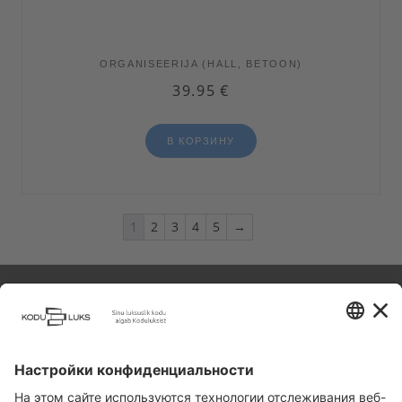
ORGANISEERIJA (HALL, BETOON)
39.95
€
В КОРЗИНУ
1
2
3
4
5
→